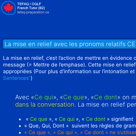
La mise en relief avec les pronoms relatifs 
La mise en relief, c’est l’action de mettre en évidence
message (= Mettre de l’emphase). Cette mise en relief 
appropriées (Pour plus d’information sur l’intonation et
Sentences”
)
Avec «
Ce qui
», «
Ce que
», «
Ce dont
» on m
dans la conversation
. La mise en relief p
«
Ce que
», «
Ce qui
», «
Ce dont
» signifient
« Que, Qui, Dont » suivent les règles de gram
« Ce que », « Ce qui », « Ce dont » ne s’utili