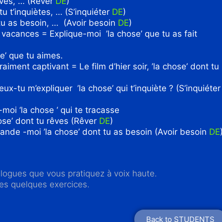
êves, … (Rêver
DE
)
tu t’inquiètes, … (S’inquiéter
DE
)
 tu as besoin, … (Avoir besoin
DE
)
 vacances = Explique-moi ’la chose’ que tu as fait
e’ que tu aimes.
raiment captivant = Le film d’hier soir, ’la chose’ dont tu
ux-tu m’expliquer ’la chose’ qui t’inquiète ? (S’inquiéter
moi ‘la chose ‘ qui te tracasse
ose’ dont tu rêves (Rêver
DE
)
nde -moi ’la chose’ dont tu as besoin (Avoir besoin
DE
alogues que vous pratiquez à voix haute.
tes quelques exercices.
Back to STUDENTS