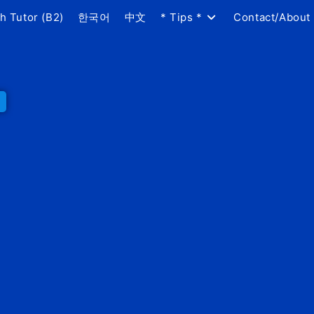
h Tutor (B2)
한국어
中文
* Tips *
Contact/About