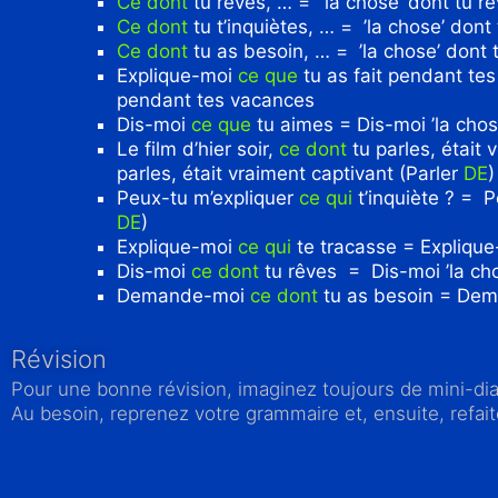
Ce dont
tu rêves, … = ’la chose’ dont tu r
Ce dont
tu t’inquiètes, … = ’la chose’ dont 
Ce dont
tu as besoin, … = ’la chose’ dont
Explique-moi
ce que
tu as fait pendant tes
pendant tes vacances
Dis-moi
ce que
tu aimes = Dis-moi ’la chos
Le film d’hier soir,
ce dont
tu parles, était v
parles, était vraiment captivant (Parler
DE
)
Peux-tu m’expliquer
ce qui
t’inquiète ? = Pe
DE
)
Explique-moi
ce qui
te tracasse = Explique-
Dis-moi
ce dont
tu rêves = Dis-moi ’la ch
Demande-moi
ce dont
tu as besoin = Dema
Révision
Pour une bonne révision, imaginez toujours de mini-di
Au besoin, reprenez votre grammaire et, ensuite, refai