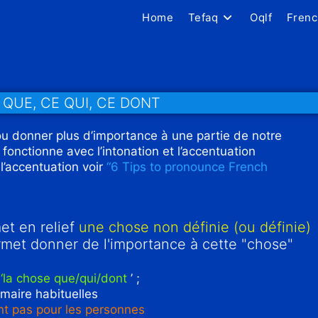
Home
Tefaq
Oqlf
Frenc
CE QUE, CE QUI, CE DONT
 ou donner plus d’importance à une partie de notre
fonctionne avec l’intonation et l’accentuation
 l’accentuation voir
“6 Tips to pronounce French
et en relief
une chose non définie (ou définie)
ermet donner de l'importance à cette "chose"
‘la chose que/qui/dont
’ ;
maire habituelles
sent pas pour les personnes