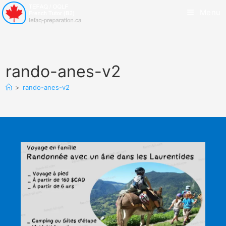
Menu
rando-anes-v2
>
rando-anes-v2